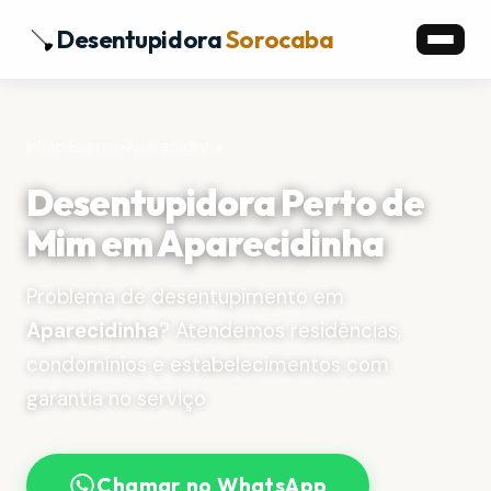
Desentupidora
Sorocaba
Início
›
Bairros
›
Aparecidinha
Desentupidora Perto de
Mim em Aparecidinha
Problema de desentupimento em
Aparecidinha
? Atendemos residências,
condomínios e estabelecimentos com
garantia no serviço.
Chamar no WhatsApp