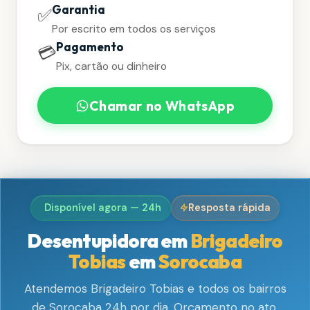
Garantia
✅
Por escrito em todos os serviços
Pagamento
💳
Pix, cartão ou dinheiro
Chamar no WhatsApp
Disponível agora — 24h
Resposta rápida
Desentupidora em
Brigadeiro
Tobias
em
Sorocaba
Atendemos Brigadeiro Tobias e todos os bairros
de Sorocaba 24h por dia. Orçamento no ato,