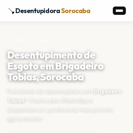
Desentupidora
Sorocaba
Início
›
Bairros
›
Brigadeiro Tobias
Desentupimento de
Esgoto em Brigadeiro
Tobias, Sorocaba
Precisando de desentupidora em
Brigadeiro
Tobias
? Chame pelo WhatsApp e
despachamos o profissional mais próximo
agora mesmo.