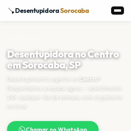
Desentupidora
Sorocaba
Início
›
Bairros
›
Centro
Desentupidora no Centro
em Sorocaba, SP
Desentupimento urgente no
Centro
?
Despachamos a equipe agora — atendimento
24h, qualquer dia da semana, com orçamento
no local.
Chamar no WhatsApp