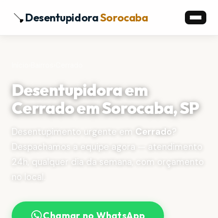
Desentupidora
Sorocaba
Início
›
Bairros
›
Cerrado
Desentupidora em
Cerrado em Sorocaba, SP
Desentupimento urgente em
Cerrado
?
Despachamos a equipe agora — atendimento
24h, qualquer dia da semana, com orçamento
no local.
Chamar no WhatsApp