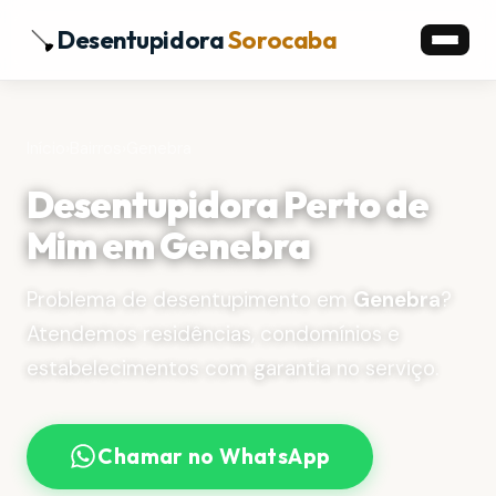
Desentupidora
Sorocaba
Início
›
Bairros
›
Genebra
Desentupidora Perto de
Mim em Genebra
Problema de desentupimento em
Genebra
?
Atendemos residências, condomínios e
estabelecimentos com garantia no serviço.
Chamar no WhatsApp