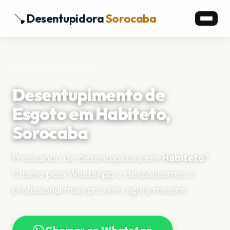
Desentupidora
Sorocaba
Início
›
Bairros
›
Habiteto
Desentupimento de
Esgoto em Habiteto,
Sorocaba
Precisando de desentupidora em
Habiteto
?
Chame pelo WhatsApp e despachamos o
profissional mais próximo agora mesmo.