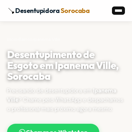
Desentupidora
Sorocaba
Início
›
Bairros
›
Ipanema Ville
Desentupimento de
Esgoto em Ipanema Ville,
Sorocaba
Precisando de desentupidora em
Ipanema
Ville
? Chame pelo WhatsApp e despachamos
o profissional mais próximo agora mesmo.