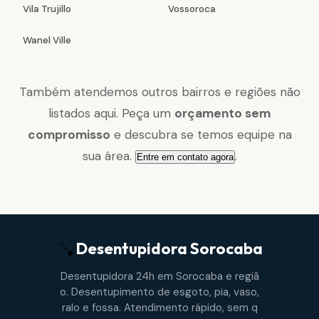
Vila Trujillo
Vossoroca
Wanel Ville
Também atendemos outros bairros e regiões não
listados aqui. Peça um
orçamento sem
compromisso
e descubra se temos equipe na
sua área.
.
Entre em contato agora
Desentupidora
Sorocaba
Desentupidora 24h em Sorocaba e regiã
o. Desentupimento de esgoto, pia, vaso,
ralo e fossa. Atendimento rápido, sem q