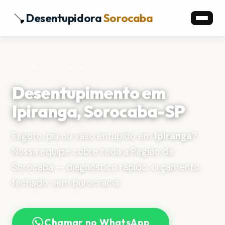
Desentupidora
Sorocaba
Início
›
Bairros
›
Ipiranga
Desentupimento em
Ipiranga, Sorocaba-SP
Esgoto, pia ou vaso entupido em
Ipiranga
?
Nossa equipe cobre toda a Região de
Sorocaba — diagnóstico rápido, orçamento
fechado, sem burocracia.
Chamar no WhatsApp