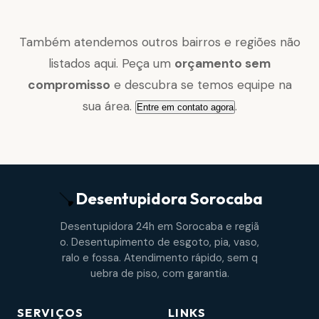
Também atendemos outros bairros e regiões não
listados aqui. Peça um
orçamento sem
compromisso
e descubra se temos equipe na
sua área.
.
Entre em contato agora
Desentupidora
Sorocaba
Desentupidora 24h em Sorocaba e regiã
o. Desentupimento de esgoto, pia, vaso,
ralo e fossa. Atendimento rápido, sem q
uebra de piso, com garantia.
SERVIÇOS
LINKS