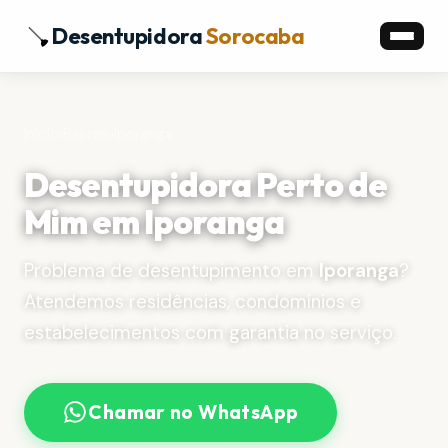
Desentupidora
Sorocaba
Início
›
Bairros
›
Iporanga
Desentupidora Perto de
Mim em Iporanga
Problema de desentupimento em
Iporanga
?
Atendemos residências, condomínios e
estabelecimentos com garantia no serviço.
Chamar no WhatsApp