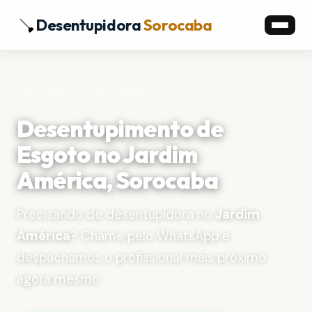
Desentupidora
Sorocaba
Início
›
Bairros
›
Jardim América
Desentupimento de
Esgoto no Jardim
América, Sorocaba
Precisando de desentupidora no
Jardim
América
? Chame pelo WhatsApp e
despachamos o profissional mais próximo
agora mesmo.