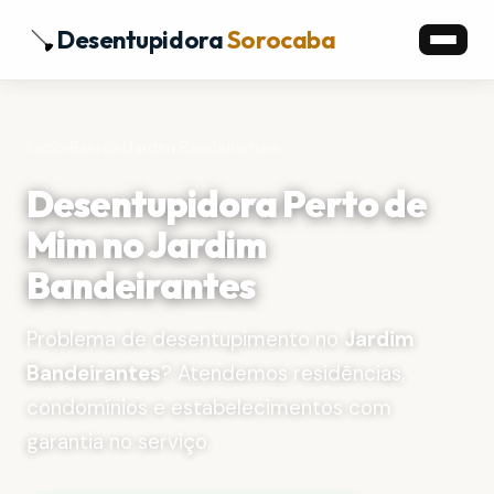
Desentupidora
Sorocaba
Início
›
Bairros
›
Jardim Bandeirantes
Desentupidora Perto de
Mim no Jardim
Bandeirantes
Problema de desentupimento no
Jardim
Bandeirantes
? Atendemos residências,
condomínios e estabelecimentos com
garantia no serviço.