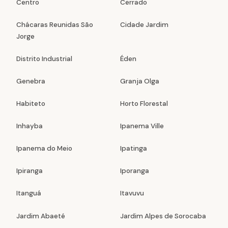
Centro
Cerrado
Chácaras Reunidas São
Cidade Jardim
Jorge
Distrito Industrial
Éden
Genebra
Granja Olga
Habiteto
Horto Florestal
Inhayba
Ipanema Ville
Ipanema do Meio
Ipatinga
Ipiranga
Iporanga
Itanguá
Itavuvu
Jardim Abaeté
Jardim Alpes de Sorocaba