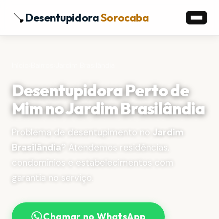
Desentupidora
Sorocaba
Início
›
Bairros
›
Jardim Brasilândia
Desentupidora Perto de
Mim no Jardim Brasilândia
Problema de desentupimento no
Jardim
Brasilândia
? Atendemos residências,
condomínios e estabelecimentos com
garantia no serviço.
Chamar no WhatsApp