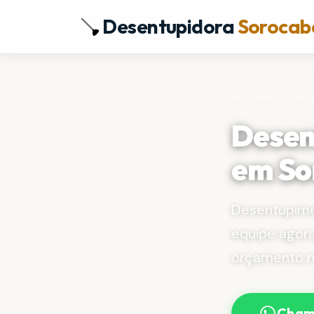
Desentupidora
Sorocab
Início
›
Bairros
›
Jard
Desen
em So
Desentupime
equipe agor
orçamento no
Cham