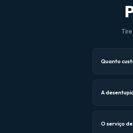
P
Tir
Quanto cust
A desentupi
O serviço d