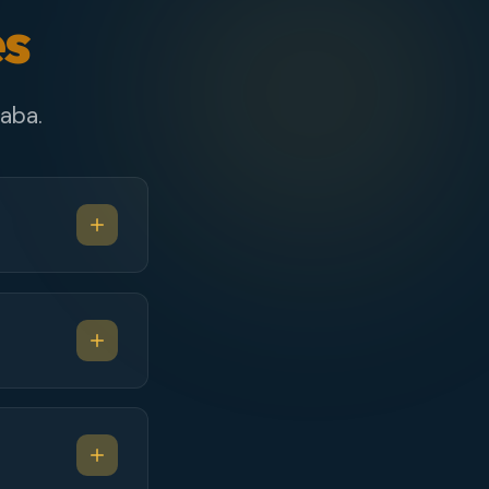
es
aba.