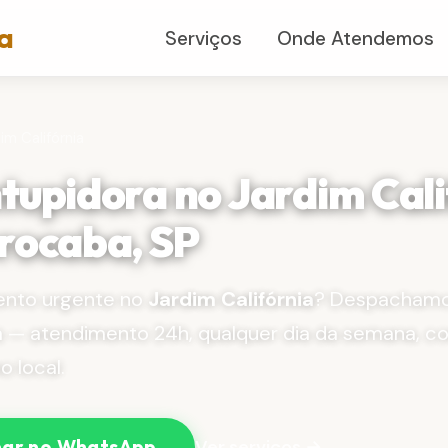
a
Serviços
Onde Atendemos
im Califórnia
tupidora no Jardim Cali
rocaba, SP
nto urgente no
Jardim Califórnia
? Despachamo
a — atendimento 24h, qualquer dia da semana, c
 local.
Ver serviços →
ar no WhatsApp