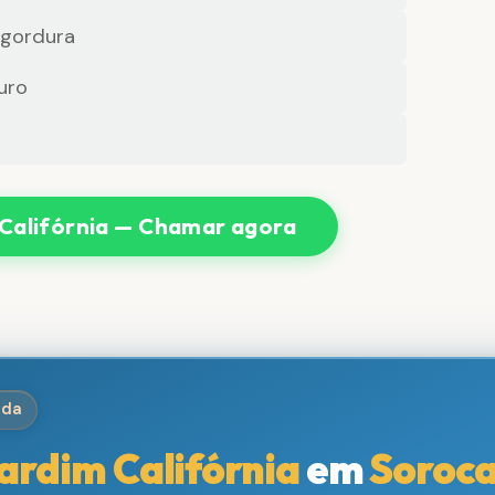
 gordura
uro
Califórnia — Chamar agora
ida
ardim Califórnia
em
Soroc