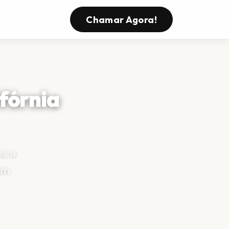
Chamar Agora!
fórnia
s a
om