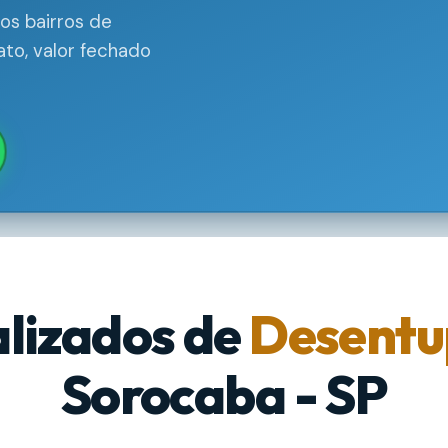
os bairros de
to, valor fechado
alizados de
Desentu
Sorocaba - SP