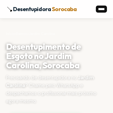
Desentupidora
Sorocaba
Início
›
Bairros
›
Jardim Carolina
Desentupimento de
Esgoto no Jardim
Carolina, Sorocaba
Precisando de desentupidora no
Jardim
Carolina
? Chame pelo WhatsApp e
despachamos o profissional mais próximo
agora mesmo.