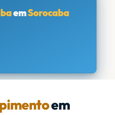
aba
em
Sorocaba
pimento
em