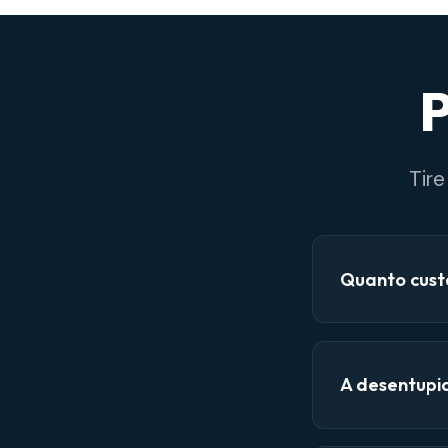
P
Tir
Quanto cust
A desentupi