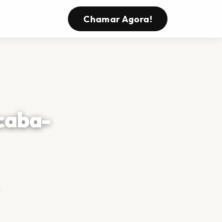
Chamar Agora!
caba-
—