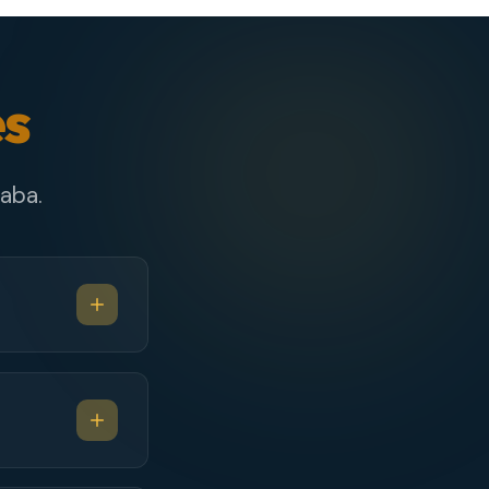
es
aba.