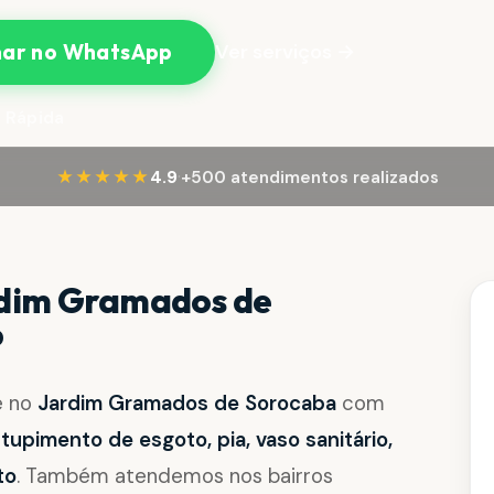
Ver serviços →
ar no WhatsApp
 Rápida
·
★★★★★
4.9
+500 atendimentos realizados
rdim Gramados de
P
e no
Jardim Gramados de Sorocaba
com
upimento de esgoto, pia, vaso sanitário,
to
. Também atendemos nos bairros