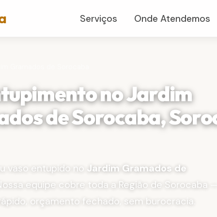
a
Serviços
Onde Atendemos
dim Gramados de Sorocaba
tupimento no Jardim
dos de Sorocaba, Soro
ou vaso entupido no
Jardim Gramados de
Nossa equipe cobre toda a Região de Sorocaba 
rápido, orçamento fechado, sem burocracia.