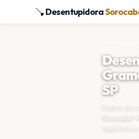
Desentupidora
Sorocab
Início
›
Bairros
›
Jar
Desen
Grama
SP
Esgoto, pia 
Sorocaba
? 
diagnóstico 