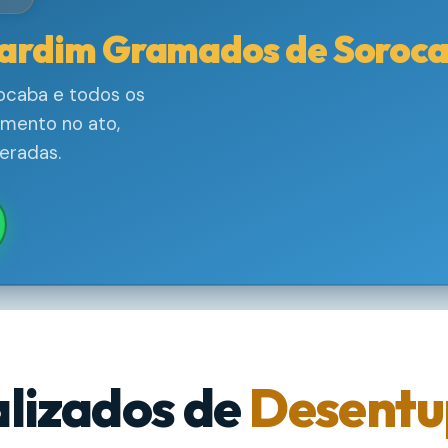
ardim Gramados de Soroc
caba e todos os
amento no ato,
eradas.
alizados de
Desentu