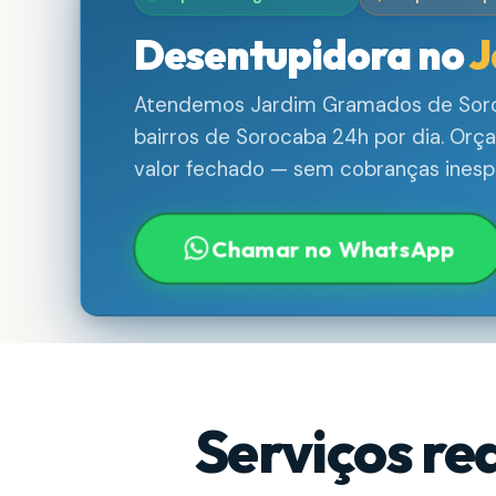
Desentupidora no
J
Atendemos Jardim Gramados de Soro
bairros de Sorocaba 24h por dia. Orç
valor fechado — sem cobranças inesp
Chamar no WhatsApp
Serviços re