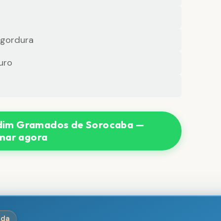
 gordura
uro
dim Gramados de Sorocaba —
mar agora
ida