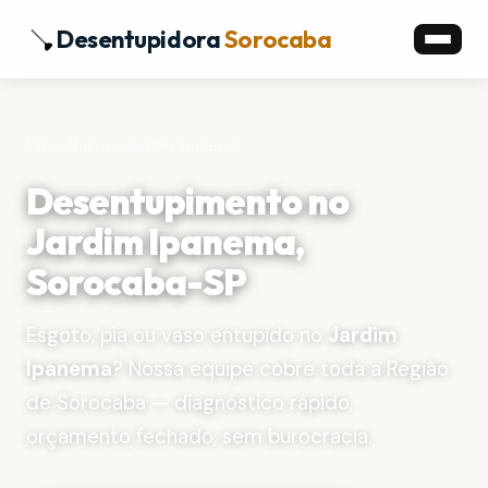
Desentupidora
Sorocaba
Início
›
Bairros
›
Jardim Ipanema
Desentupimento no
Jardim Ipanema,
Sorocaba-SP
Esgoto, pia ou vaso entupido no
Jardim
Ipanema
? Nossa equipe cobre toda a Região
de Sorocaba — diagnóstico rápido,
orçamento fechado, sem burocracia.