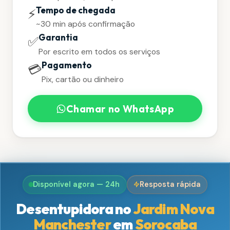
Tempo de chegada
⚡
~30 min após confirmação
Garantia
✅
Por escrito em todos os serviços
Pagamento
💳
Pix, cartão ou dinheiro
Chamar no WhatsApp
Disponível agora — 24h
Resposta rápida
Desentupidora no
Jardim Nova
Manchester
em
Sorocaba