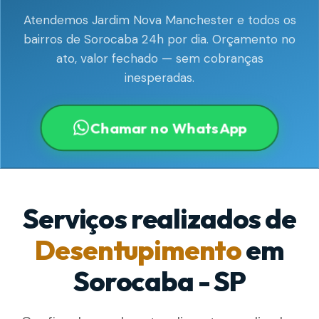
Atendemos Jardim Nova Manchester e todos os
bairros de Sorocaba 24h por dia. Orçamento no
ato, valor fechado — sem cobranças
inesperadas.
Chamar no WhatsApp
Serviços realizados de
Desentupimento
em
Sorocaba - SP