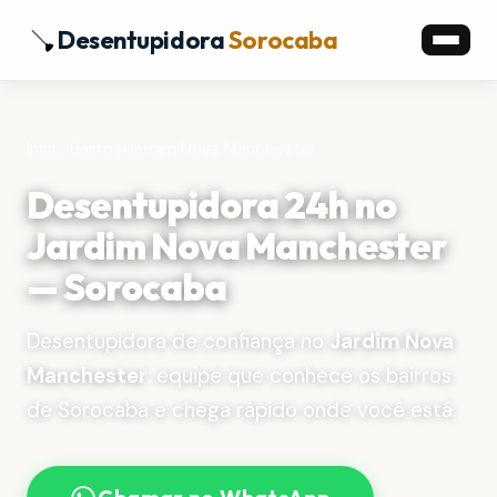
Desentupidora
Sorocaba
Início
›
Bairros
›
Jardim Nova Manchester
Desentupidora 24h no
Jardim Nova Manchester
— Sorocaba
Desentupidora de confiança no
Jardim Nova
Manchester
: equipe que conhece os bairros
de Sorocaba e chega rápido onde você está.