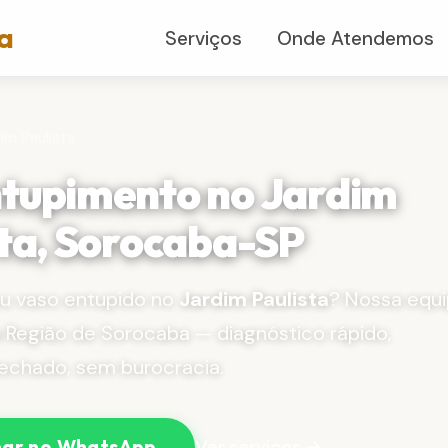
a
Serviços
Onde Atendemos
im Paulista
tupimento no Jardim
sta, Sorocaba-SP
ou vaso entupido no
Jardim Paulista
? Nossa equ
 Região de Sorocaba — diagnóstico rápido,
echado, sem burocracia.
Ver serviços →
ar no WhatsApp