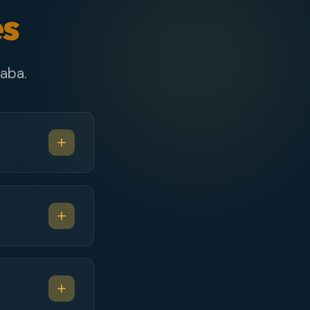
es
aba.