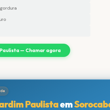
 gordura
uro
Paulista — Chamar agora
ida
ardim Paulista
em
Sorocab