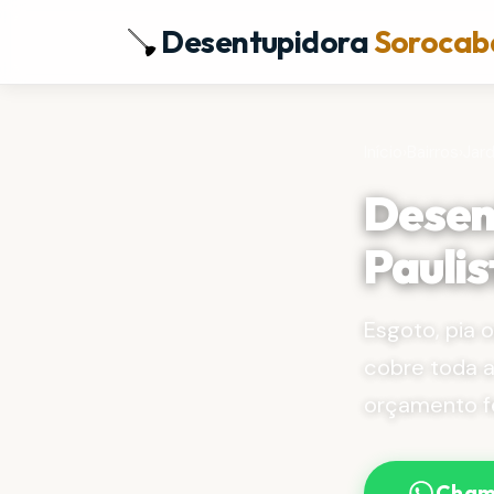
Desentupidora
Sorocab
Início
›
Bairros
›
Jard
Desen
Pauli
Esgoto, pia 
cobre toda a
orçamento f
Cham