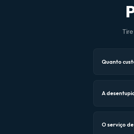
P
Tir
Quanto cust
A desentupi
O serviço d