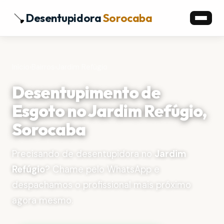
Desentupidora
Sorocaba
Início
›
Bairros
›
Jardim Refúgio
Desentupimento de
Esgoto no Jardim Refúgio,
Sorocaba
Precisando de desentupidora no
Jardim
Refúgio
? Chame pelo WhatsApp e
despachamos o profissional mais próximo
agora mesmo.