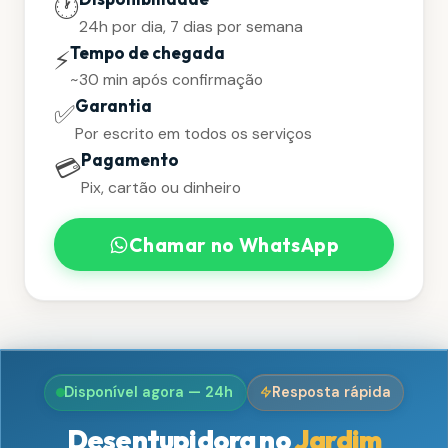
🕐
24h por dia, 7 dias por semana
Tempo de chegada
⚡
~30 min após confirmação
Garantia
✅
Por escrito em todos os serviços
Pagamento
💳
Pix, cartão ou dinheiro
Chamar no WhatsApp
Disponível agora — 24h
Resposta rápida
Desentupidora no
Jardim