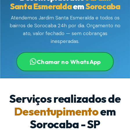
Santa Esmeralda
em
Sorocaba
Atendemos Jardim Santa Esmeralda e todos os
bairros de Sorocaba 24h por dia. Orçamento no
ato, valor fechado — sem cobranças
inesperadas.
Chamar no WhatsApp
Serviços realizados de
Desentupimento
em
Sorocaba - SP