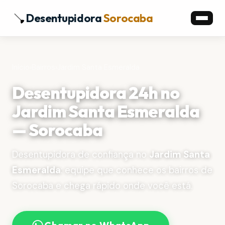
Desentupidora
Sorocaba
Início
›
Bairros
›
Jardim Santa Esmeralda
Desentupidora 24h no
Jardim Santa Esmeralda
— Sorocaba
Desentupidora de confiança no
Jardim Santa
Esmeralda
: equipe que conhece os bairros de
Sorocaba e chega rápido onde você está.