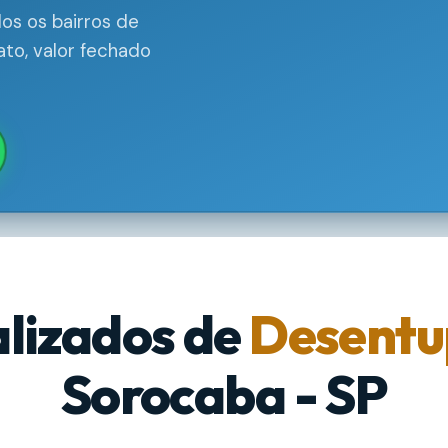
s os bairros de
to, valor fechado
alizados de
Desentu
Sorocaba - SP