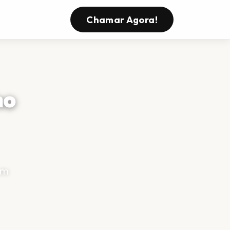
Chamar Agora!
no
om