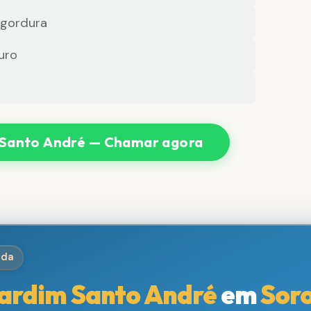
 gordura
uro
 Santo André — Chamar agora
ida
ardim Santo André
em
Sor