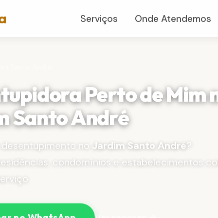
a
Serviços
Onde Atendemos
dim Santo André
tupidora Perto de Mim 
m Santo André
 desentupimento no
Jardim Santo André
?
esidências, condomínios e estabelecimentos c
erviço.
Ver serviços →
ar no WhatsApp