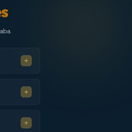
es
aba.