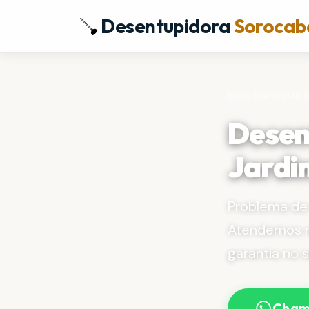
Desentupidora
Sorocab
Início
›
Bairros
›
Jar
Desen
Jardi
Problema de
Atendemos r
garantia no s
Cham