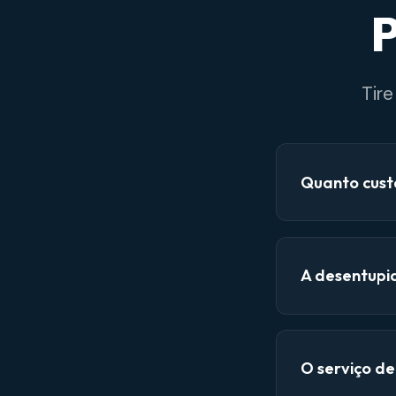
P
Tir
Quanto cust
A desentupi
O serviço d