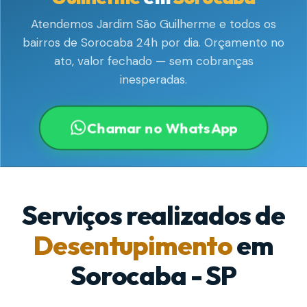
Atendemos Jardim São Guilherme e todos os
bairros de Sorocaba 24h por dia. Orçamento no
ato, valor fechado — sem cobranças
inesperadas.
Chamar no WhatsApp
Serviços realizados de
Desentupimento
em
Sorocaba - SP