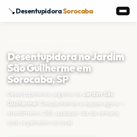
Desentupidora
Sorocaba
Início
›
Bairros
›
Jardim São Guilherme
Desentupidora no Jardim
São Guilherme em
Sorocaba, SP
Desentupimento urgente no
Jardim São
Guilherme
? Despachamos a equipe agora —
atendimento 24h, qualquer dia da semana,
com orçamento no local.