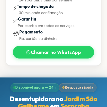
24h por dia, 7 dias por semana
Tempo de chegada
⚡
~30 min após confirmação
Garantia
✅
Por escrito em todos os serviços
Pagamento
💳
Pix, cartão ou dinheiro
Chamar no WhatsApp
Disponível agora — 24h
Resposta rápida
Desentupidora no
Jardim São
Guilherme
em
Sorocaba