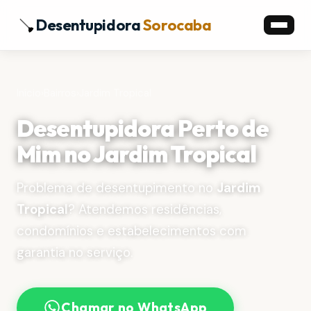
Desentupidora
Sorocaba
Início
›
Bairros
›
Jardim Tropical
Desentupidora Perto de
Mim no Jardim Tropical
Problema de desentupimento no
Jardim
Tropical
? Atendemos residências,
condomínios e estabelecimentos com
garantia no serviço.
Chamar no WhatsApp