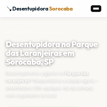
Desentupidora
Sorocaba
Início
›
Bairros
›
Parque das Laranjeiras
Desentupidora no Parque
das Laranjeiras em
Sorocaba, SP
Desentupimento urgente no
Parque das
Laranjeiras
? Despachamos a equipe agora —
atendimento 24h, qualquer dia da semana,
com orçamento no local.