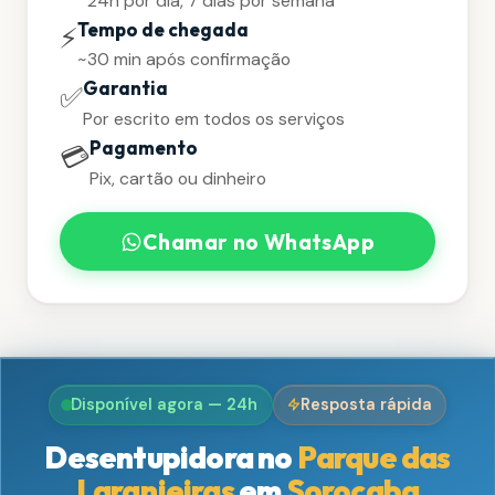
24h por dia, 7 dias por semana
Tempo de chegada
⚡
~30 min após confirmação
Garantia
✅
Por escrito em todos os serviços
Pagamento
💳
Pix, cartão ou dinheiro
Chamar no WhatsApp
Disponível agora — 24h
Resposta rápida
Desentupidora no
Parque das
Laranjeiras
em
Sorocaba