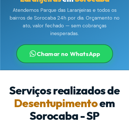
Atendemos Parque das Laranjeiras e todos os
bairros de Sorocaba 24h por dia. Orçamento no
ato, valor fechado — sem cobranças
inesperadas.
Chamar no WhatsApp
Serviços realizados de
Desentupimento
em
Sorocaba - SP