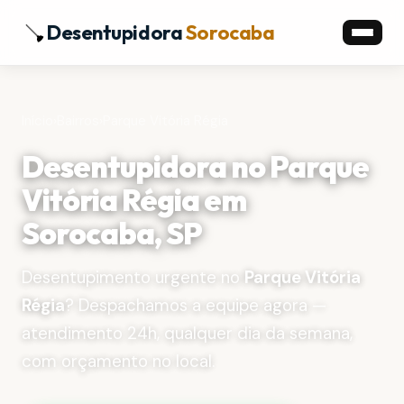
Desentupidora
Sorocaba
Início
›
Bairros
›
Parque Vitória Régia
Desentupidora no Parque
Vitória Régia em
Sorocaba, SP
Desentupimento urgente no
Parque Vitória
Régia
? Despachamos a equipe agora —
atendimento 24h, qualquer dia da semana,
com orçamento no local.