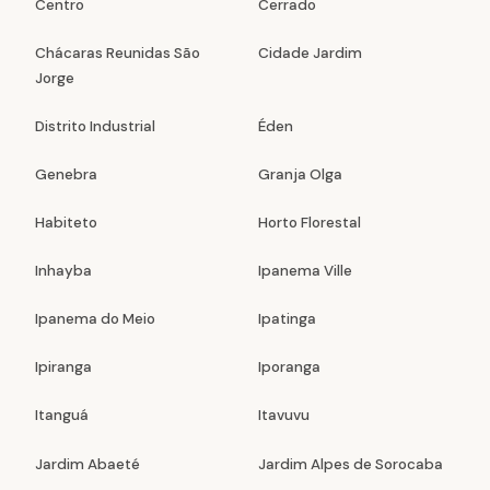
Centro
Cerrado
Chácaras Reunidas São
Cidade Jardim
Jorge
Distrito Industrial
Éden
Genebra
Granja Olga
Habiteto
Horto Florestal
Inhayba
Ipanema Ville
Ipanema do Meio
Ipatinga
Ipiranga
Iporanga
Itanguá
Itavuvu
Jardim Abaeté
Jardim Alpes de Sorocaba