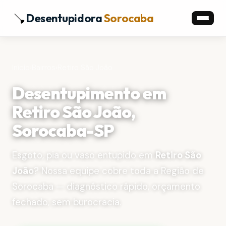
Desentupidora
Sorocaba
Início
›
Bairros
›
Retiro São João
Desentupimento em
Retiro São João,
Sorocaba-SP
Esgoto, pia ou vaso entupido em
Retiro São
João
? Nossa equipe cobre toda a Região de
Sorocaba — diagnóstico rápido, orçamento
fechado, sem burocracia.