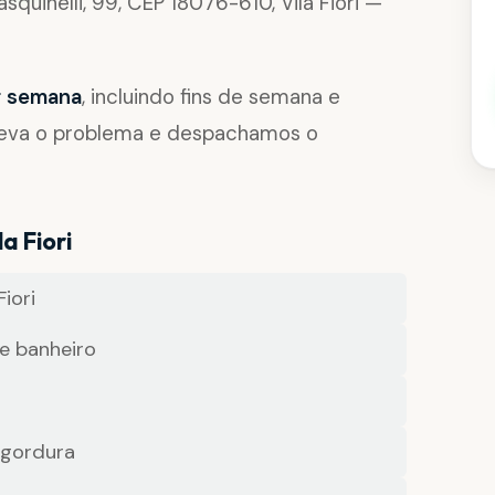
asquinelli, 99, CEP 18076-610, Vila Fiori —
or semana
, incluindo fins de semana e
reva o problema e despachamos o
a Fiori
iori
e banheiro
 gordura