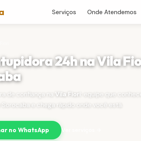
a
Serviços
Onde Atendemos
 Fiori
upidora 24h na Vila Fio
aba
ra de confiança na
Vila Fiori
: equipe que conhec
e Sorocaba e chega rápido onde você está.
Ver serviços →
ar no WhatsApp