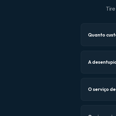
Tir
Quanto cust
A desentupi
O serviço d