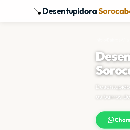
Desentupidora
Sorocab
Início
›
Bairros
›
Vila
Desent
Soroc
Desentupido
os bairros d
Cham