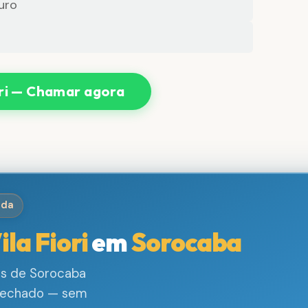
uro
ri — Chamar agora
ida
ila Fiori
em
Sorocaba
ros de Sorocaba
 fechado — sem