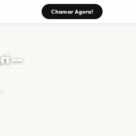
Chamar Agora!
ri —
e