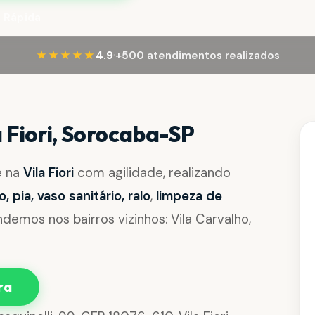
 Rápida
·
★★★★★
4.9
+500 atendimentos realizados
 Fiori, Sorocaba-SP
e na
Vila Fiori
com agilidade, realizando
pia, vaso sanitário, ralo
,
limpeza de
emos nos bairros vizinhos: Vila Carvalho,
ra