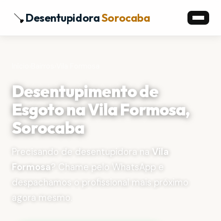
Desentupidora
Sorocaba
Início
›
Bairros
›
Vila Formosa
Desentupimento de
Esgoto na Vila Formosa,
Sorocaba
Precisando de desentupidora na
Vila
Formosa
? Chame pelo WhatsApp e
despachamos o profissional mais próximo
agora mesmo.