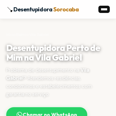
Desentupidora
Sorocaba
Início
›
Bairros
›
Vila Gabriel
Desentupidora Perto de
Mim na Vila Gabriel
Problema de desentupimento na
Vila
Gabriel
? Atendemos residências,
condomínios e estabelecimentos com
garantia no serviço.
Chamar no WhatsApp