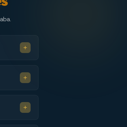
es
aba.