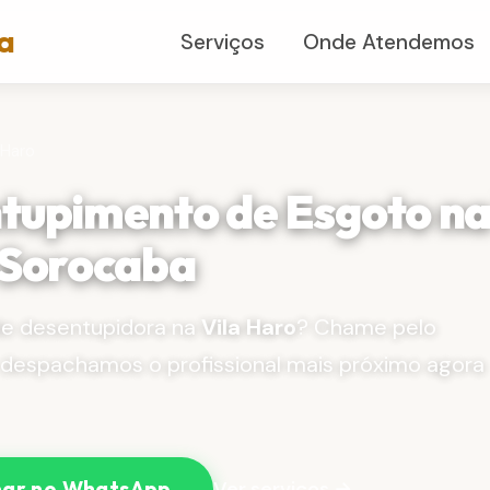
a
Serviços
Onde Atendemos
 Haro
tupimento de Esgoto na
 Sorocaba
de desentupidora na
Vila Haro
? Chame pelo
despachamos o profissional mais próximo agora
Ver serviços →
ar no WhatsApp