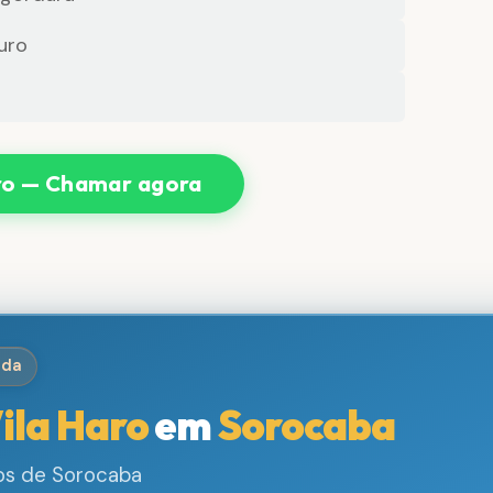
uro
ro — Chamar agora
ida
ila Haro
em
Sorocaba
ros de Sorocaba