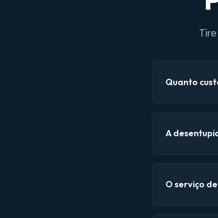
P
Tir
Quanto cust
A desentupi
O serviço d