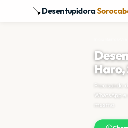
Desentupidora
Sorocab
Início
›
Bairros
›
Vila
Desen
Haro,
Precisando 
WhatsApp e 
mesmo.
Cham