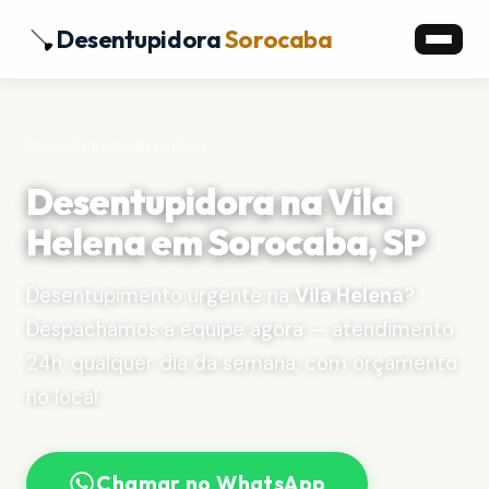
Desentupidora
Sorocaba
Início
›
Bairros
›
Vila Helena
Desentupidora na Vila
Helena em Sorocaba, SP
Desentupimento urgente na
Vila Helena
?
Despachamos a equipe agora — atendimento
24h, qualquer dia da semana, com orçamento
no local.
Chamar no WhatsApp