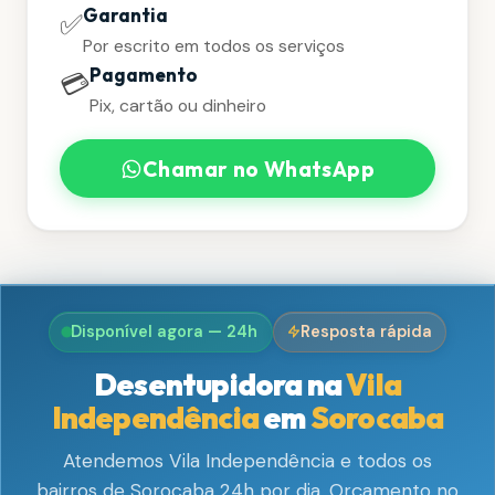
Garantia
✅
Por escrito em todos os serviços
Pagamento
💳
Pix, cartão ou dinheiro
Chamar no WhatsApp
Disponível agora — 24h
Resposta rápida
Desentupidora na
Vila
Independência
em
Sorocaba
Atendemos Vila Independência e todos os
bairros de Sorocaba 24h por dia. Orçamento no