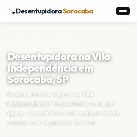
Desentupidora
Sorocaba
Início
›
Bairros
›
Vila Independência
Desentupidora na Vila
Independência em
Sorocaba, SP
Desentupimento urgente na
Vila
Independência
? Despachamos a equipe
agora — atendimento 24h, qualquer dia da
semana, com orçamento no local.