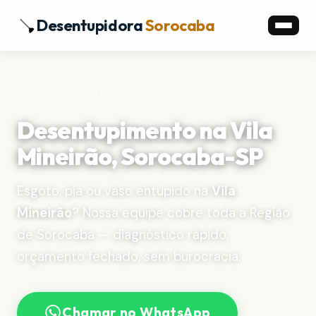
Desentupidora
Sorocaba
Início
›
Bairros
›
Vila Mineirão
Desentupimento na Vila
Mineirão, Sorocaba-SP
Esgoto, pia ou vaso entupido na
Vila
Mineirão
? Nossa equipe cobre toda a Região
de Sorocaba — diagnóstico rápido,
orçamento fechado, sem burocracia.
Chamar no WhatsApp