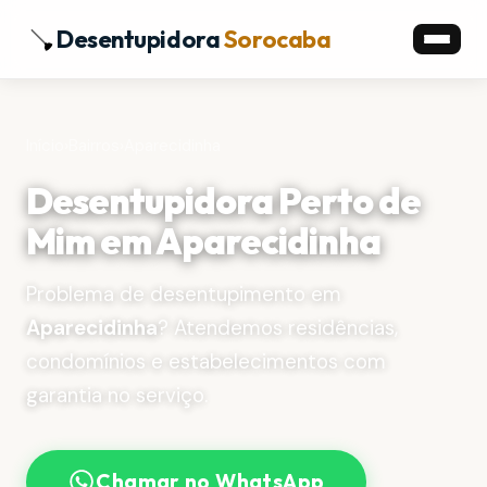
Desentupidora
Sorocaba
Início
›
Bairros
›
Aparecidinha
Desentupidora Perto de
Mim em Aparecidinha
Problema de desentupimento em
Aparecidinha
? Atendemos residências,
condomínios e estabelecimentos com
garantia no serviço.
Chamar no WhatsApp