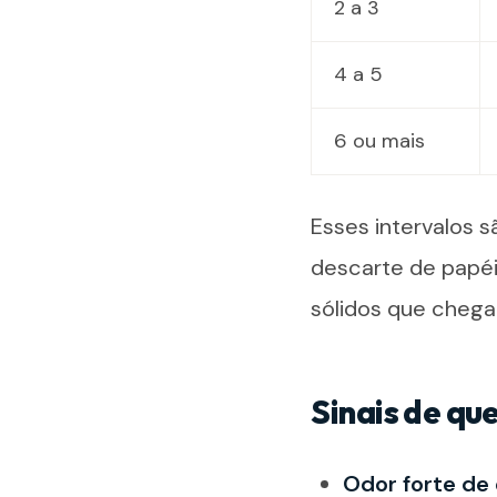
2 a 3
4 a 5
6 ou mais
Esses intervalos s
descarte de papé
sólidos que chega
Sinais de qu
Odor forte de 