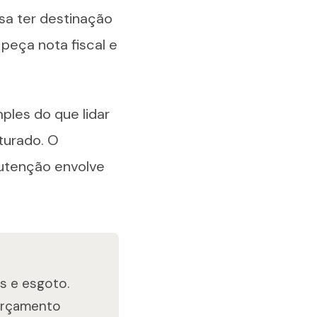
isa ter destinação
peça nota fiscal e
ples do que lidar
turado. O
utenção envolve
as e esgoto.
 orçamento