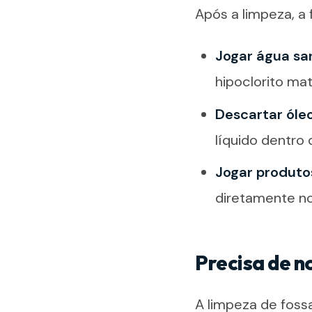
Após a limpeza, a
Jogar água sa
hipoclorito ma
Descartar óleo
líquido dentro
Jogar produto
diretamente no
Precisa de no
A limpeza de foss