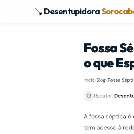
Desentupidora
Sorocab
Fossa Sé
o que Es
Início
»
Blog
»
Fossa Sépti
Redator:
Desentu
A fossa séptica é
têm acesso à rede