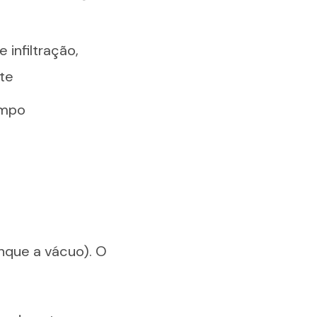
infiltração,
te
mpo
nque a vácuo). O