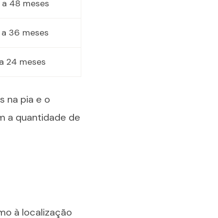
 a 48 meses
 a 36 meses
 a 24 meses
s na pia e o
m a quantidade de
mo à localização