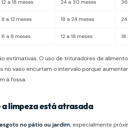
12 a 18 meses
24 a 30 meses
36
8 a 12 meses
18 a 24 meses
24
6 a 8 meses
12 a 18 meses
18
ão estimativas. O uso de trituradores de alimento
is no vaso encurtam o intervalo porque aumenta
m à fossa.
e a limpeza está atrasada
esgoto no pátio ou jardim
, especialmente próxi