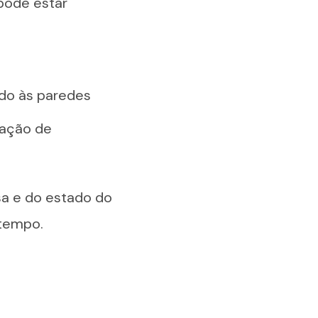
 pode estar
ido às paredes
tação de
sa e do estado do
 tempo.