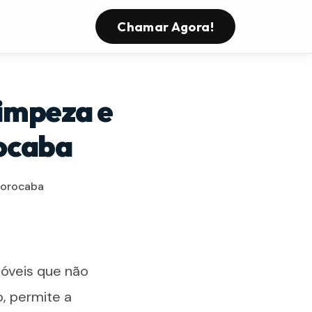
Chamar Agora!
Limpeza e
rocaba
 Sorocaba
móveis que não
o, permite a