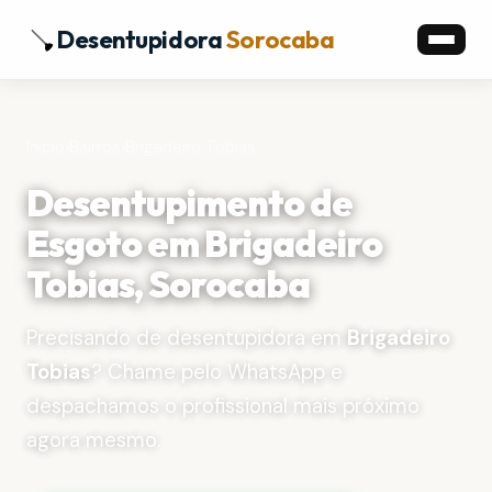
Desentupidora
Sorocaba
Início
›
Bairros
›
Brigadeiro Tobias
Desentupimento de
Esgoto em Brigadeiro
Tobias, Sorocaba
Precisando de desentupidora em
Brigadeiro
Tobias
? Chame pelo WhatsApp e
despachamos o profissional mais próximo
agora mesmo.