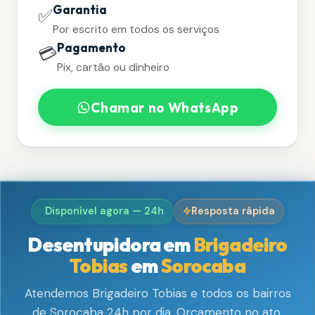
Garantia
✅
Por escrito em todos os serviços
Pagamento
💳
Pix, cartão ou dinheiro
Chamar no WhatsApp
Disponível agora — 24h
Resposta rápida
Desentupidora em
Brigadeiro
Tobias
em
Sorocaba
Atendemos Brigadeiro Tobias e todos os bairros
de Sorocaba 24h por dia. Orçamento no ato,