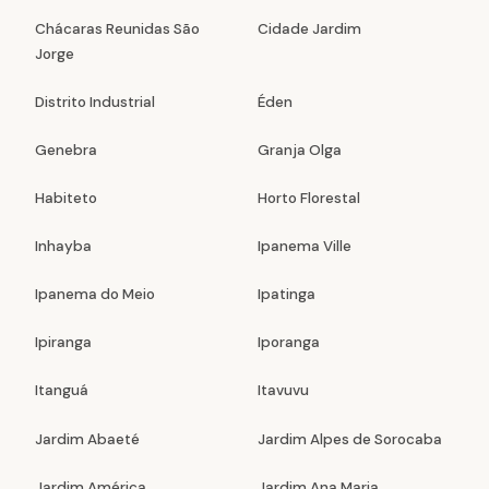
Chácaras Reunidas São
Cidade Jardim
Jorge
Distrito Industrial
Éden
Genebra
Granja Olga
Habiteto
Horto Florestal
Inhayba
Ipanema Ville
Ipanema do Meio
Ipatinga
Ipiranga
Iporanga
Itanguá
Itavuvu
Jardim Abaeté
Jardim Alpes de Sorocaba
Jardim América
Jardim Ana Maria