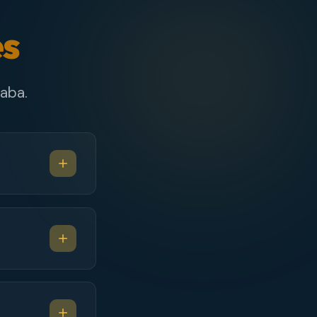
es
aba.