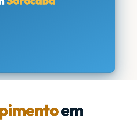
m
Sorocaba
pimento
em