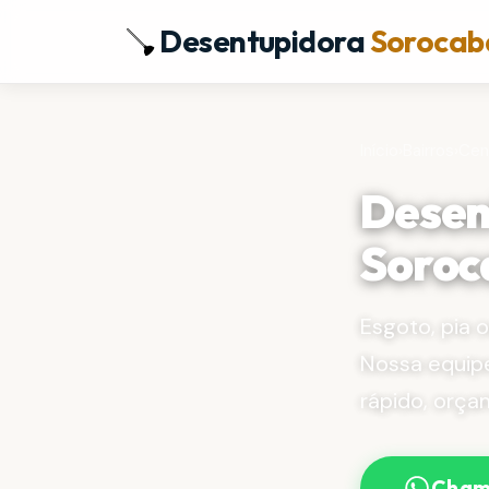
Desentupidora
Sorocab
Início
›
Bairros
›
Cen
Desen
Soroc
Esgoto, pia
Nossa equip
rápido, orça
Cham