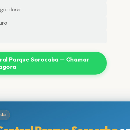
 gordura
uro
ral Parque Sorocaba — Chamar
agora
ida