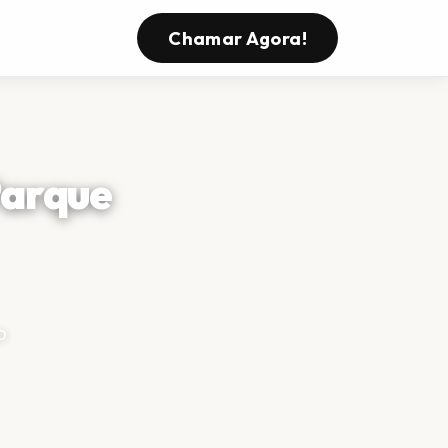
Chamar Agora!
Parque
o