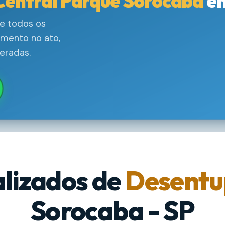
Central Parque Sorocaba
e
e todos os
amento no ato,
eradas.
alizados de
Desentu
Sorocaba - SP