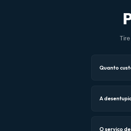
P
Tir
Quanto cust
A desentupi
O serviço d