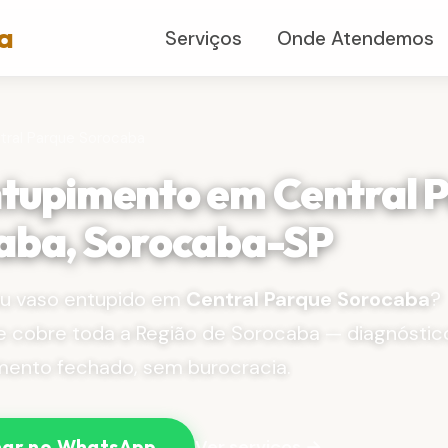
a
Serviços
Onde Atendemos
tral Parque Sorocaba
tupimento em Central 
aba, Sorocaba-SP
 ou vaso entupido em
Central Parque Sorocaba
?
e cobre toda a Região de Sorocaba — diagnóstic
mento fechado, sem burocracia.
Ver serviços →
ar no WhatsApp