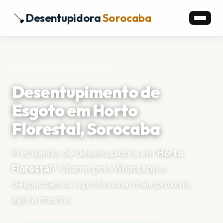
Desentupidora
Sorocaba
Início
›
Bairros
›
Horto Florestal
Desentupimento de
Esgoto em Horto
Florestal, Sorocaba
Precisando de desentupidora em
Horto
Florestal
? Chame pelo WhatsApp e
despachamos o profissional mais próximo
agora mesmo.