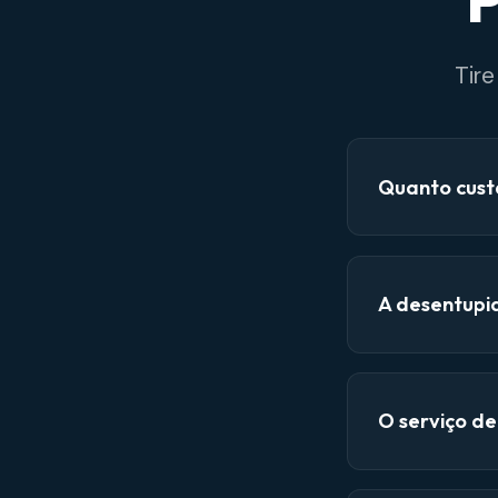
P
Tir
Quanto cust
A desentupi
O serviço d