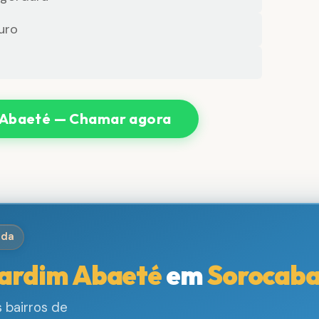
uro
 Abaeté — Chamar agora
ida
ardim Abaeté
em
Sorocab
 bairros de