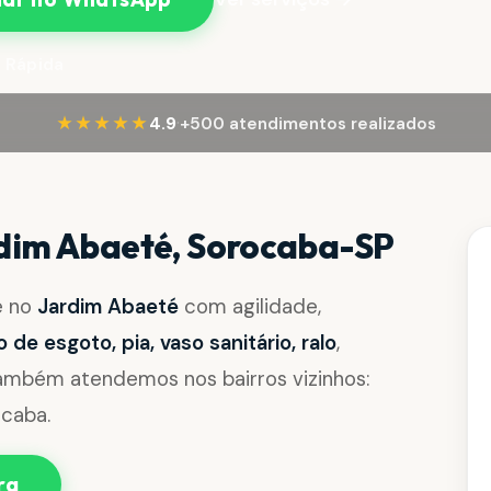
 Rápida
·
★★★★★
4.9
+500 atendimentos realizados
dim Abaeté, Sorocaba-SP
e no
Jardim Abaeté
com agilidade,
de esgoto, pia, vaso sanitário, ralo
,
Também atendemos nos bairros vizinhos:
ocaba.
ra