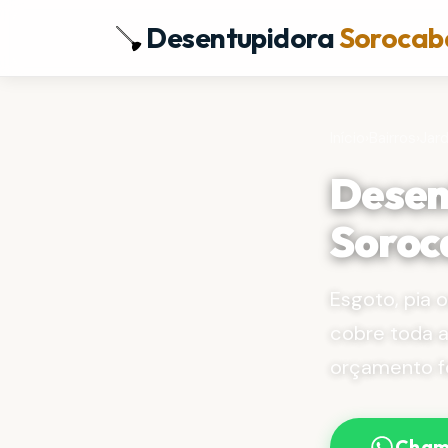
Desentupidora
Sorocab
Início
›
Bairros
›
Jar
Desen
Soroc
Esgoto, pia 
cobre toda a
orçamento f
Cham