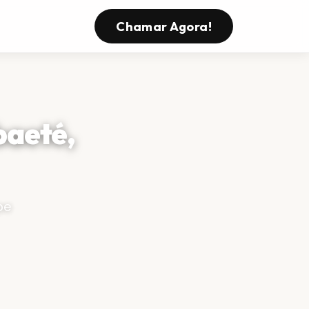
Chamar Agora!
baeté,
pe