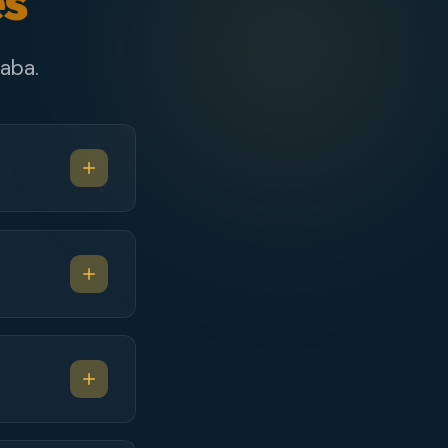
es
aba.