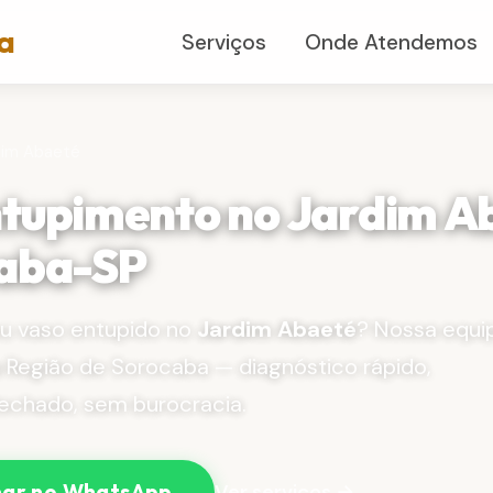
a
Serviços
Onde Atendemos
dim Abaeté
tupimento no Jardim A
aba-SP
ou vaso entupido no
Jardim Abaeté
? Nossa equi
 Região de Sorocaba — diagnóstico rápido,
echado, sem burocracia.
Ver serviços →
ar no WhatsApp