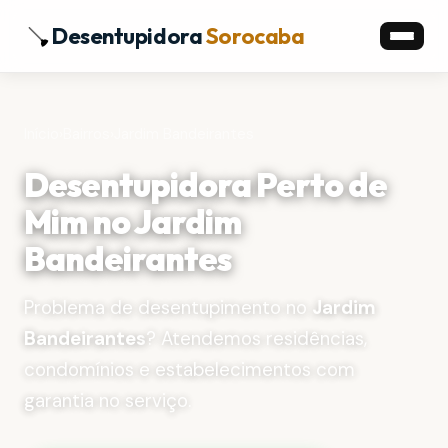
Desentupidora
Sorocaba
Início
›
Bairros
›
Jardim Bandeirantes
Desentupidora Perto de
Mim no Jardim
Bandeirantes
Problema de desentupimento no
Jardim
Bandeirantes
? Atendemos residências,
condomínios e estabelecimentos com
garantia no serviço.