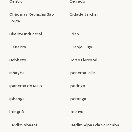
Centro
Cerrado
Chácaras Reunidas São
Cidade Jardim
Jorge
Distrito Industrial
Éden
Genebra
Granja Olga
Habiteto
Horto Florestal
Inhayba
Ipanema Ville
Ipanema do Meio
Ipatinga
Ipiranga
Iporanga
Itanguá
Itavuvu
Jardim Abaeté
Jardim Alpes de Sorocaba