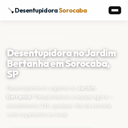
Desentupidora
Sorocaba
Início
›
Bairros
›
Jardim Bertanha
Desentupidora no Jardim
Bertanha em Sorocaba,
SP
Desentupimento urgente no
Jardim
Bertanha
? Despachamos a equipe agora —
atendimento 24h, qualquer dia da semana,
com orçamento no local.