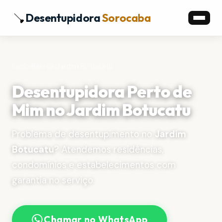
Desentupidora
Sorocaba
Início
›
Bairros
›
Jardim Botucatu
Desentupidora Perto de
Mim no Jardim Botucatu
Problema de desentupimento no
Jardim
Botucatu
? Atendemos residências,
condomínios e estabelecimentos com
garantia no serviço.
Chamar no WhatsApp