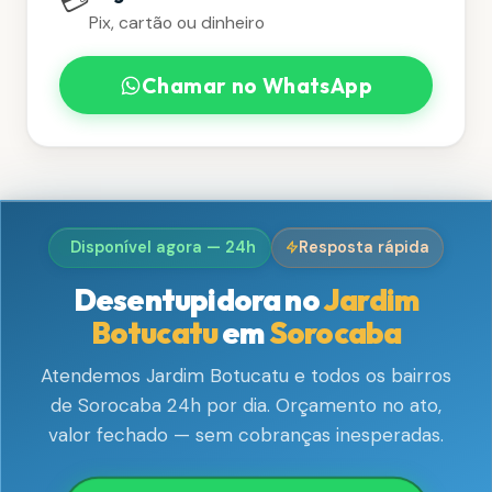
💳
Pix, cartão ou dinheiro
Chamar no WhatsApp
Disponível agora — 24h
Resposta rápida
Desentupidora no
Jardim
Botucatu
em
Sorocaba
Atendemos Jardim Botucatu e todos os bairros
de Sorocaba 24h por dia. Orçamento no ato,
valor fechado — sem cobranças inesperadas.