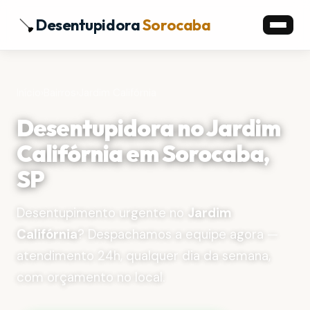
Desentupidora
Sorocaba
Início
›
Bairros
›
Jardim Califórnia
Desentupidora no Jardim
Califórnia em Sorocaba,
SP
Desentupimento urgente no
Jardim
Califórnia
? Despachamos a equipe agora —
atendimento 24h, qualquer dia da semana,
com orçamento no local.