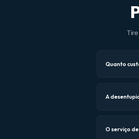
P
Tir
Quanto cust
A desentupi
O serviço d