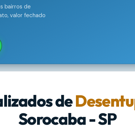
s bairros de
to, valor fechado
alizados de
Desentu
Sorocaba - SP