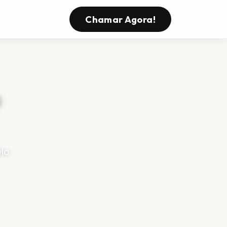
Chamar Agora!
o
lo