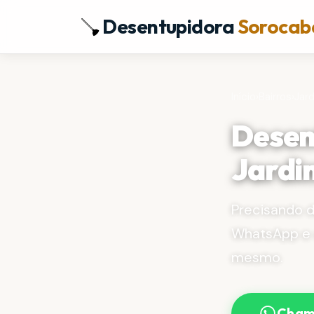
Desentupidora
Sorocab
Início
›
Bairros
›
Jar
Desen
Jardi
Precisando 
WhatsApp e 
mesmo.
Cham