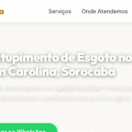
a
Serviços
Onde Atendemos
dim Carolina
tupimento de Esgoto n
m Carolina, Sorocaba
de desentupidora no
Jardim Carolina
? Chame pe
despachamos o profissional mais próximo agora
Ver serviços →
ar no WhatsApp