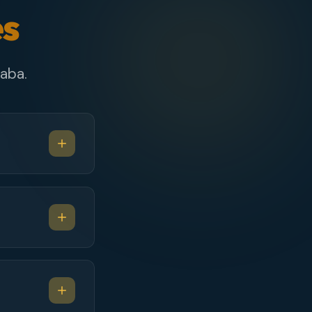
es
aba.