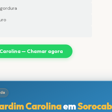
 gordura
uro
Carolina — Chamar agora
ida
ardim Carolina
em
Soroca