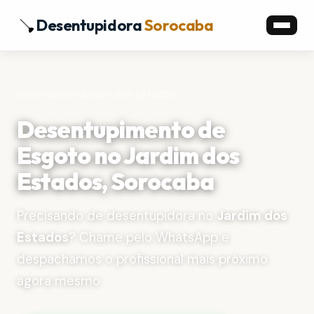
Desentupidora
Sorocaba
Início
›
Bairros
›
Jardim dos Estados
Desentupimento de
Esgoto no Jardim dos
Estados, Sorocaba
Precisando de desentupidora no
Jardim dos
Estados
? Chame pelo WhatsApp e
despachamos o profissional mais próximo
agora mesmo.