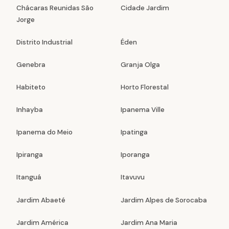
Chácaras Reunidas São
Cidade Jardim
Jorge
Distrito Industrial
Éden
Genebra
Granja Olga
Habiteto
Horto Florestal
Inhayba
Ipanema Ville
Ipanema do Meio
Ipatinga
Ipiranga
Iporanga
Itanguá
Itavuvu
Jardim Abaeté
Jardim Alpes de Sorocaba
Jardim América
Jardim Ana Maria