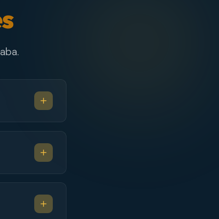
es
aba.