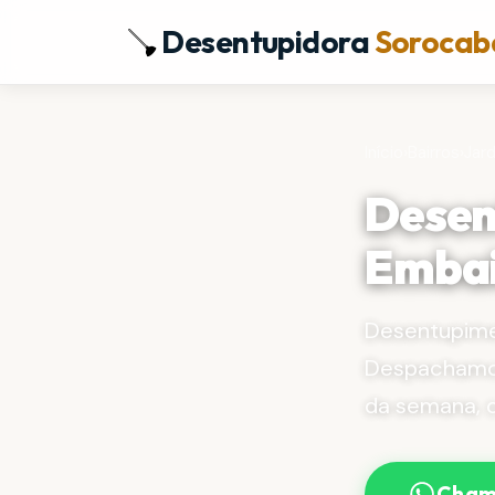
Desentupidora
Sorocab
Início
›
Bairros
›
Jar
Desen
Embai
Desentupime
Despachamos
da semana, 
Cham