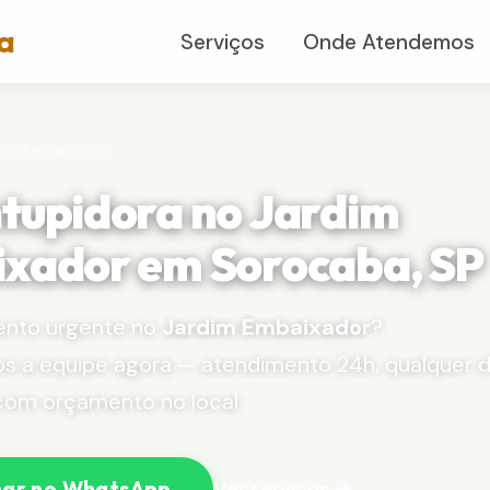
a
Serviços
Onde Atendemos
dim Embaixador
tupidora no Jardim
xador em Sorocaba, SP
nto urgente no
Jardim Embaixador
?
 a equipe agora — atendimento 24h, qualquer d
com orçamento no local.
Ver serviços →
ar no WhatsApp