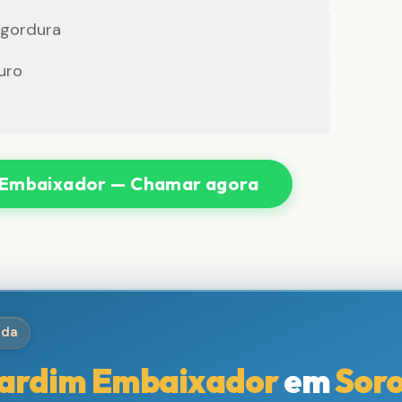
 gordura
uro
 Embaixador — Chamar agora
ida
ardim Embaixador
em
Sor