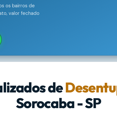
s os bairros de
to, valor fechado
alizados de
Desentu
Sorocaba - SP