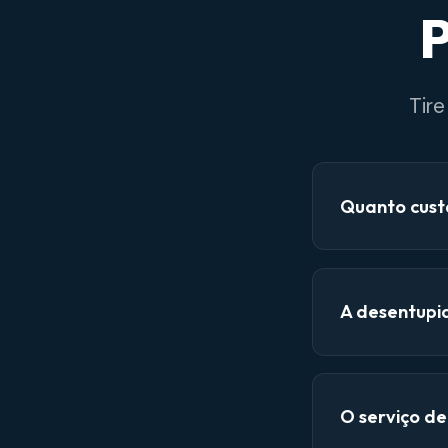
P
Tir
Quanto cust
A desentupi
O serviço d