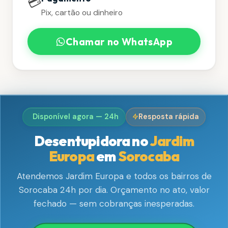
💳
Pix, cartão ou dinheiro
Chamar no WhatsApp
Disponível agora — 24h
Resposta rápida
Desentupidora no
Jardim
Europa
em
Sorocaba
Atendemos Jardim Europa e todos os bairros de
Sorocaba 24h por dia. Orçamento no ato, valor
fechado — sem cobranças inesperadas.