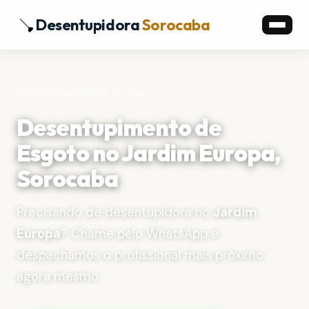
Desentupidora
Sorocaba
Início
›
Bairros
›
Jardim Europa
Desentupimento de
Esgoto no Jardim Europa,
Sorocaba
Precisando de desentupidora no
Jardim
Europa
? Chame pelo WhatsApp e
despachamos o profissional mais próximo
agora mesmo.