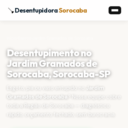
Desentupidora
Sorocaba
Início
›
Bairros
›
Jardim Gramados de Sorocaba
Desentupimento no
Jardim Gramados de
Sorocaba, Sorocaba-SP
Esgoto, pia ou vaso entupido no
Jardim
Gramados de Sorocaba
? Nossa equipe cobre
toda a Região de Sorocaba — diagnóstico
rápido, orçamento fechado, sem burocracia.