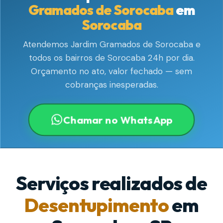
Gramados de Sorocaba
em
Sorocaba
Atendemos Jardim Gramados de Sorocaba e
todos os bairros de Sorocaba 24h por dia.
Orçamento no ato, valor fechado — sem
cobranças inesperadas.
Chamar no WhatsApp
Serviços realizados de
Desentupimento
em