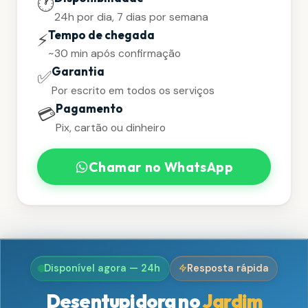
🕐
24h por dia, 7 dias por semana
Tempo de chegada
⚡
~30 min após confirmação
Garantia
✅
Por escrito em todos os serviços
Pagamento
💳
Pix, cartão ou dinheiro
Chamar no WhatsApp
Disponível agora — 24h
Resposta rápida
Desentupidora no
Jardim