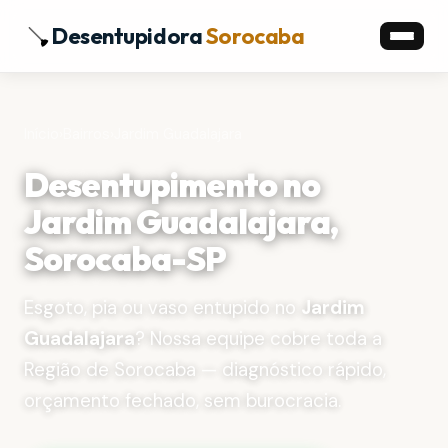
Desentupidora
Sorocaba
Início
›
Bairros
›
Jardim Guadalajara
Desentupimento no
Jardim Guadalajara,
Sorocaba-SP
Esgoto, pia ou vaso entupido no
Jardim
Guadalajara
? Nossa equipe cobre toda a
Região de Sorocaba — diagnóstico rápido,
orçamento fechado, sem burocracia.