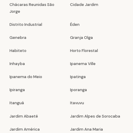
Chácaras Reunidas São
Cidade Jardim
Jorge
Distrito Industrial
Éden
Genebra
Granja Olga
Habiteto
Horto Florestal
Inhayba
Ipanema Ville
Ipanema do Meio
Ipatinga
Ipiranga
Iporanga
Itanguá
Itavuvu
Jardim Abaeté
Jardim Alpes de Sorocaba
Jardim América
Jardim Ana Maria