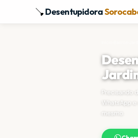
Desentupidora
Sorocab
Início
›
Bairros
›
Jar
Desen
Jardi
Precisando 
WhatsApp e 
mesmo.
Cham