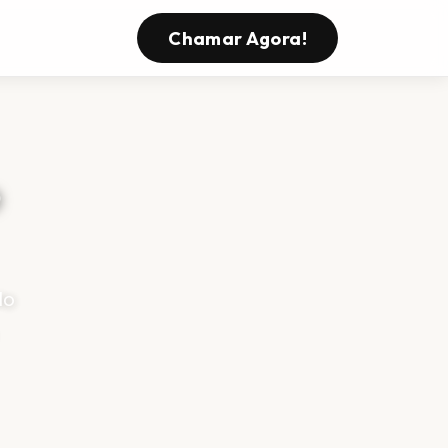
Chamar Agora!
o
lo