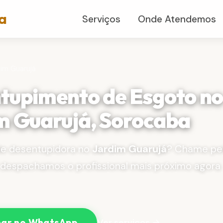
a
Serviços
Onde Atendemos
dim Guarujá
tupimento de Esgoto n
m Guarujá, Sorocaba
de desentupidora no
Jardim Guarujá
? Chame pe
despachamos o profissional mais próximo agora
Ver serviços →
ar no WhatsApp