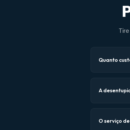
P
Tir
Quanto cust
A desentupi
O serviço d