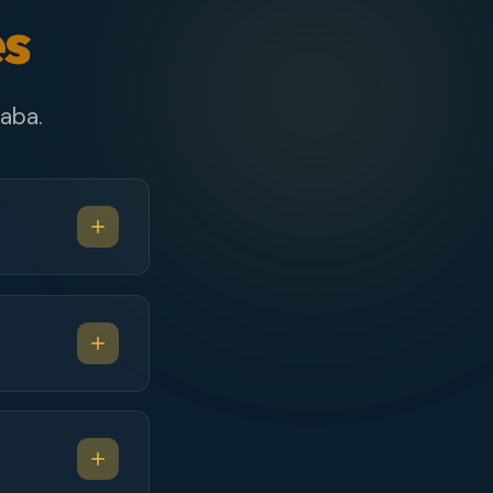
es
aba.