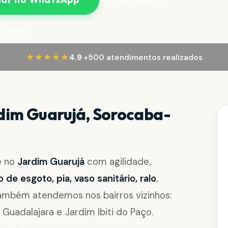
 Rápida
·
★★★★★
4.9
+500 atendimentos realizados
dim Guarujá, Sorocaba-
e no
Jardim Guarujá
com agilidade,
de esgoto, pia, vaso sanitário, ralo
,
Também atendemos nos bairros vizinhos:
uadalajara e Jardim Ibiti do Paço.