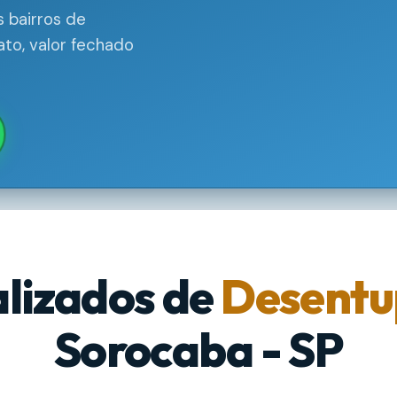
 bairros de
to, valor fechado
alizados de
Desentu
Sorocaba - SP