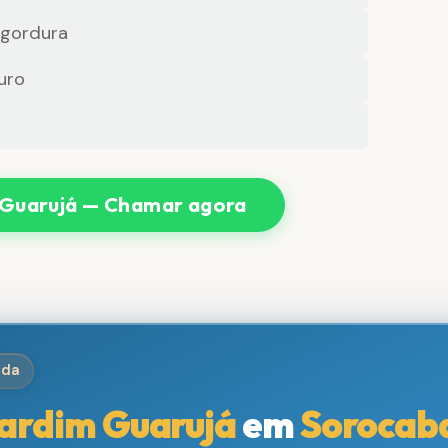
 gordura
uro
 Guarujá — Chamar agora
ida
ardim Guarujá
em
Sorocab